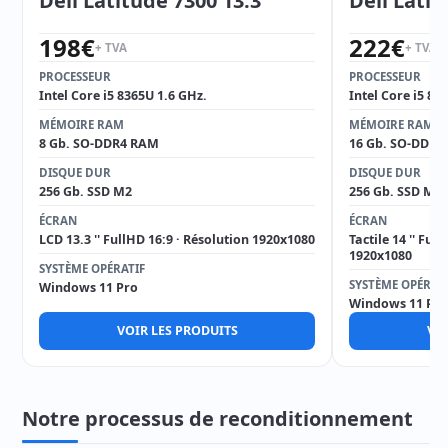
Dell Latitude 7300 13.3''
Dell Latit
198
€
222
€
+ TVA
+ TVA
PROCESSEUR
PROCESSEUR
Intel Core i5 8365U 1.6 GHz.
Intel Core i5 82
MÉMOIRE RAM
MÉMOIRE RAM
8 Gb. SO-DDR4 RAM
16 Gb. SO-DDR4
DISQUE DUR
DISQUE DUR
256 Gb. SSD M2
256 Gb. SSD M2
ÉCRAN
ÉCRAN
LCD 13.3 '' FullHD 16:9 · Résolution 1920x1080
Tactile 14 '' Ful
1920x1080
SYSTÈME OPÉRATIF
SYSTÈME OPÉRAT
Windows 11 Pro
Windows 11 Pro
VOIR LES PRODUITS
VOI
Notre processus de reconditionnement