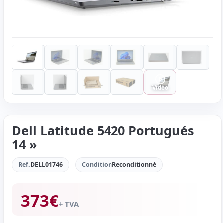
Vidéo
Dell Latitude 5420 Portugués
14 »
Ref.
DELL01746
Condition
Reconditionné
373
€
+ TVA