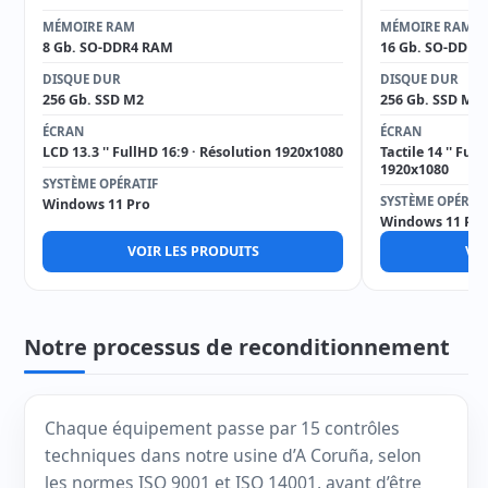
MÉMOIRE RAM
MÉMOIRE RAM
8 Gb. SO-DDR4 RAM
16 Gb. SO-DDR4
DISQUE DUR
DISQUE DUR
256 Gb. SSD M2
256 Gb. SSD M2
ÉCRAN
ÉCRAN
LCD 13.3 '' FullHD 16:9 · Résolution 1920x1080
Tactile 14 '' Ful
1920x1080
SYSTÈME OPÉRATIF
SYSTÈME OPÉRAT
Windows 11 Pro
Windows 11 Pro
VOIR LES PRODUITS
VOI
Notre processus de reconditionnement
Chaque équipement passe par 15 contrôles
techniques dans notre usine d’A Coruña, selon
les normes ISO 9001 et ISO 14001, avant d’être