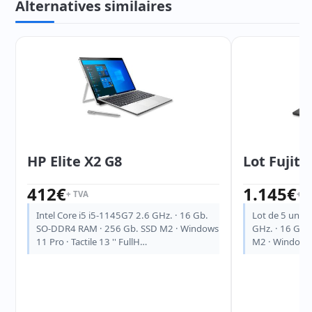
Alternatives similaires
HP Elite X2 G8
Lot Fujits
412
€
1.145
€
+ TVA
+ T
Intel Core i5 i5-1145G7 2.6 GHz. · 16 Gb.
Lot de 5 unité
SO-DDR4 RAM · 256 Gb. SSD M2 · Windows
GHz. · 16 Gb.
11 Pro · Tactile 13 '' FullH…
M2 · Windows 