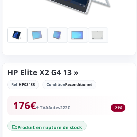
HP Elite X2 G4 13 »
Ref.
HP03433
Condition
Reconditionné
176
€
+ TVA
Antes
222
€
-21%
Produit en rupture de stock