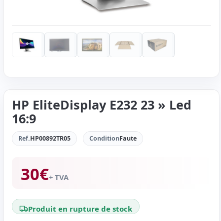
HP EliteDisplay E232 23 » Led
16:9
Ref.
HP00892TR05
Condition
Faute
30
€
+ TVA
Produit en rupture de stock