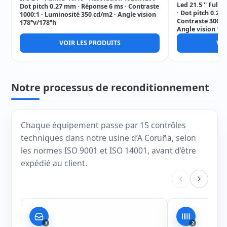
Led 21.5 '' Full
Dot pitch 0.27 mm · Réponse 6 ms · Contraste
· Dot pitch 0.24
1000:1 · Luminosité 350 cd/m2 · Angle vision
Contraste 3000:
178°v/178°h
Angle vision 17
VOIR LES PRODUITS
VOI
Notre processus de reconditionnement
Chaque équipement passe par 15 contrôles
techniques dans notre usine d’A Coruña, selon
les normes ISO 9001 et ISO 14001, avant d’être
expédié au client.
1
2