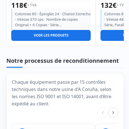
118
€
132
€
+ TVA
+ TVA
Colonnes 80 · Épingles 24 · Chariot Estrecho
Colonnes 80 · 
· Vitesse 370 cps · Nombre de copies
· Vitesse 480 
Original + 6 Copias · Série…
Série, Parallèl
VOIR LES PRODUITS
VOI
Notre processus de reconditionnement
Chaque équipement passe par 15 contrôles
techniques dans notre usine d’A Coruña, selon
les normes ISO 9001 et ISO 14001, avant d’être
expédié au client.