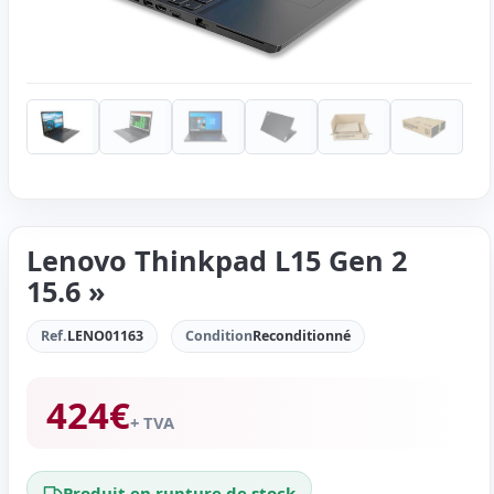
Lenovo Thinkpad L15 Gen 2
15.6 »
Ref.
LENO01163
Condition
Reconditionné
424
€
+ TVA
Produit en rupture de stock