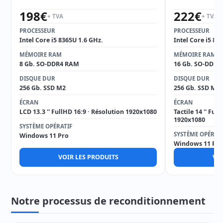
198
€
222
€
+ TVA
+ TVA
PROCESSEUR
PROCESSEUR
Intel Core i5 8365U 1.6 GHz.
Intel Core i5 82
MÉMOIRE RAM
MÉMOIRE RAM
8 Gb. SO-DDR4 RAM
16 Gb. SO-DDR4
DISQUE DUR
DISQUE DUR
256 Gb. SSD M2
256 Gb. SSD M2
ÉCRAN
ÉCRAN
LCD 13.3 '' FullHD 16:9 · Résolution 1920x1080
Tactile 14 '' Ful
1920x1080
SYSTÈME OPÉRATIF
SYSTÈME OPÉRAT
Windows 11 Pro
Windows 11 Pro
VOIR LES PRODUITS
VOI
Notre processus de reconditionnement