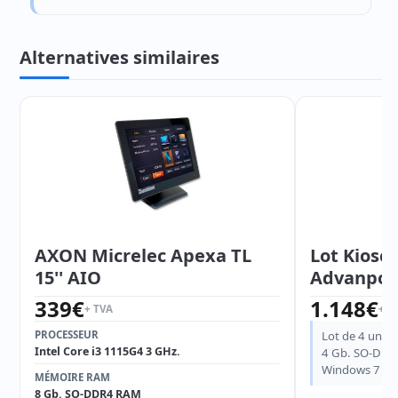
Alternatives similaires
AXON Micrelec Apexa TL
Lot Kiosco
15'' AIO
Advanpos-
339
€
1.148
€
+ TVA
+ T
PROCESSEUR
Lot de 4 unité
Intel Core i3 1115G4 3 GHz.
4 Gb. SO-DDR3
Windows 7 Pro 
MÉMOIRE RAM
8 Gb. SO-DDR4 RAM