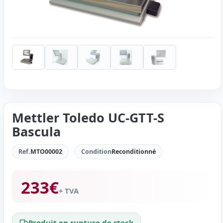
Mettler Toledo UC-GTT-S
Bascula
Ref.
MTO00002
Condition
Reconditionné
233
€
+ TVA
Produit en rupture de stock