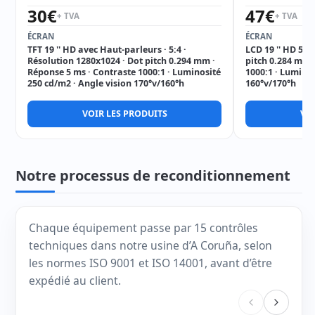
30
€
47
€
+ TVA
+ TVA
ÉCRAN
ÉCRAN
TFT 19 '' HD avec Haut-parleurs · 5:4 ·
LCD 19 '' HD 5:4
Résolution 1280x1024 · Dot pitch 0.294 mm ·
pitch 0.284 mm 
Réponse 5 ms · Contraste 1000:1 · Luminosité
1000:1 · Luminos
250 cd/m2 · Angle vision 170°v/160°h
160°v/170°h
VOIR LES PRODUITS
VOI
Notre processus de reconditionnement
Chaque équipement passe par 15 contrôles
techniques dans notre usine d’A Coruña, selon
les normes ISO 9001 et ISO 14001, avant d’être
expédié au client.