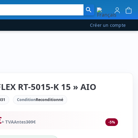
Créer un compte
LEX RT-5015-K 15 » AIO
031
Condition
Reconditionné
€
+ TVA
Antes
309
€
-5%