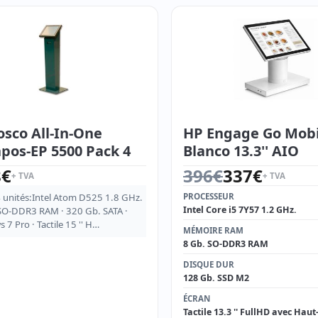
osco All-In-One
HP Engage Go Mobi
pos-EP 5500 Pack 4
Blanco 13.3'' AIO
Le prix initial était : 39
Le prix actuel est : 337
8
€
396
€
337
€
+ TVA
+ TVA
4 unités:Intel Atom D525 1.8 GHz.
PROCESSEUR
Intel Core i5 7Y57 1.2 GHz.
 SO-DDR3 RAM · 320 Gb. SATA ·
7 Pro · Tactile 15 '' H…
MÉMOIRE RAM
8 Gb. SO-DDR3 RAM
DISQUE DUR
128 Gb. SSD M2
ÉCRAN
Tactile 13.3 '' FullHD avec Haut