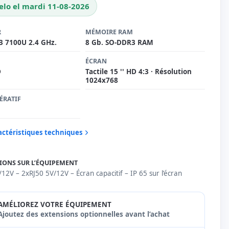
elo el mardi 11-08-2026
R
MÉMOIRE RAM
i3 7100U 2.4 GHz.
8 Gb. SO-DDR3 RAM
ÉCRAN
D
Tactile 15 '' HD 4:3 · Résolution
1024x768
ÉRATIF
ractéristiques techniques
IONS SUR L’ÉQUIPEMENT
2V – 2xRJ50 5V/12V – Écran capacitif – IP 65 sur l’écran
AMÉLIOREZ VOTRE ÉQUIPEMENT
Ajoutez des extensions optionnelles avant l’achat