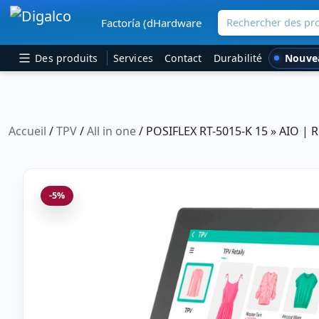
Rechercher des pro
Factoría (dHardware
Navigation principale
Nouve
Des produits
Services
Contact
Durabilité
Accueil
/
TPV
/
All in one
/ POSIFLEX RT-5015-K 15 » AIO | 
-5%