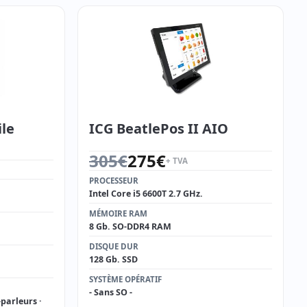
le
ICG BeatlePos II AIO
Le prix initial était : 305€.
Le prix actuel est : 275€.
305
€
275
€
+ TVA
6€.
€.
PROCESSEUR
Intel Core i5 6600T 2.7 GHz.
MÉMOIRE RAM
8 Gb. SO-DDR4 RAM
DISQUE DUR
128 Gb. SSD
SYSTÈME OPÉRATIF
- Sans SO -
-parleurs ·