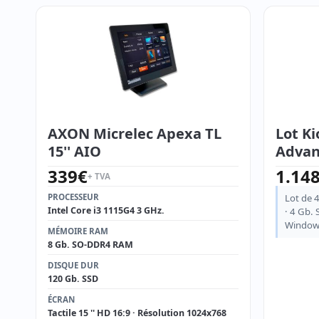
AXON Micrelec Apexa TL
Lot Ki
15'' AIO
Advan
339
€
1.14
+ TVA
PROCESSEUR
Lot de 
Intel Core i3 1115G4 3 GHz.
· 4 Gb.
Windows 
MÉMOIRE RAM
8 Gb. SO-DDR4 RAM
DISQUE DUR
120 Gb. SSD
ÉCRAN
Tactile 15 '' HD 16:9 · Résolution 1024x768