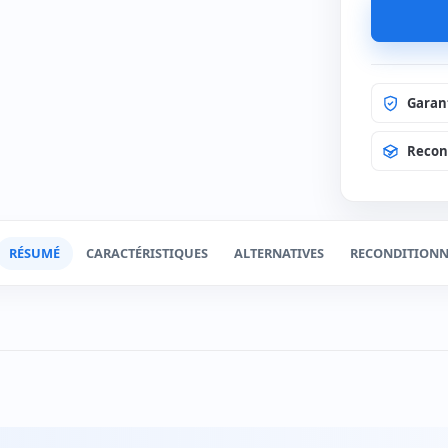
Tiroir-
(+45€
Clavier
(+15€
Clavier
(+12€
Garan
Recond
RÉSUMÉ
CARACTÉRISTIQUES
ALTERNATIVES
RECONDITIONN