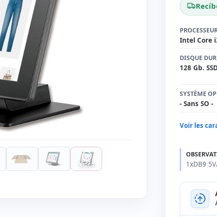
Recíb
PROCESSEU
Intel Core 
DISQUE DUR
128 Gb. SS
SYSTÈME OP
- Sans SO -
Voir les ca
OBSERVAT
1xDB9 5V/1
Vidéo