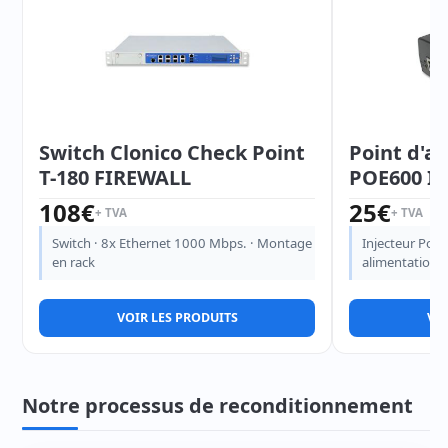
Switch Clonico Check Point
Point d'a
T-180 FIREWALL
POE600 In
108
€
25
€
+ TVA
+ TVA
Switch · 8x Ethernet 1000 Mbps. · Montage
Injecteur PoE
en rack
alimentation 
VOIR LES PRODUITS
VOI
Notre processus de reconditionnement