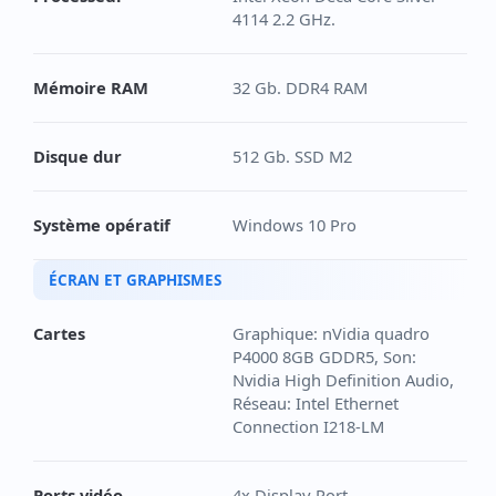
4114 2.2 GHz.
Mémoire RAM
32 Gb. DDR4 RAM
Disque dur
512 Gb. SSD M2
Système opératif
Windows 10 Pro
ÉCRAN ET GRAPHISMES
Cartes
Graphique: nVidia quadro
P4000 8GB GDDR5, Son:
Nvidia High Definition Audio,
Réseau: Intel Ethernet
Connection I218-LM
Ports vidéo
4x Display Port