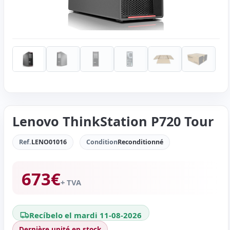
Lenovo ThinkStation P720 Tour
Ref.
LENO01016
Condition
Reconditionné
673
€
+ TVA
Recíbelo el mardi 11-08-2026
Dernière unité en stock